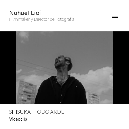
Nahuel Lioi
Filmmaker y Director de Fotografía
SHISUKA - TODO ARDE
Videoclip